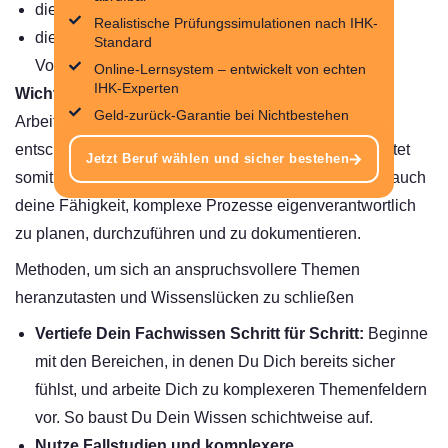
die Lösung von Qualitätsproblemen sowie
Realistische Prüfungssimulationen nach IHK-
die Einhaltung wirtschaftlicher und ökologischer
Standard
Vorgaben.
Online-Lernsystem – entwickelt von echten
IHK-Experten
Wichtig:
Dabei spielen auch die Sicherheit am
Geld-zurück-Garantie bei Nichtbestehen
Arbeitsplatz und der Schutz sensibler Daten eine
entscheidende Rolle. Die Abschlussprüfung Teil 2 testet
Jetzt Beruf wählen und sicher bestehen
somit nicht nur dein technisches Know-how, sondern auch
deine Fähigkeit, komplexe Prozesse eigenverantwortlich
zu planen, durchzuführen und zu dokumentieren.
Methoden, um sich an anspruchsvollere Themen
heranzutasten und Wissenslücken zu schließen
Vertiefe Dein Fachwissen Schritt für Schritt:
Beginne
mit den Bereichen, in denen Du Dich bereits sicher
fühlst, und arbeite Dich zu komplexeren Themenfeldern
vor. So baust Du Dein Wissen schichtweise auf.
Nutze Fallstudien und komplexere