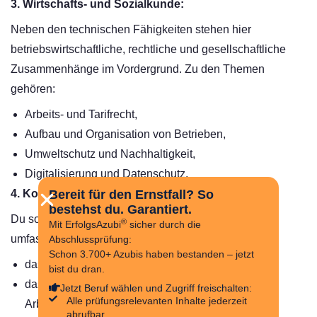
3. Wirtschafts- und Sozialkunde:
Neben den technischen Fähigkeiten stehen hier
betriebswirtschaftliche, rechtliche und gesellschaftliche
Zusammenhänge im Vordergrund. Zu den Themen
gehören:
Arbeits- und Tarifrecht,
Aufbau und Organisation von Betrieben,
Umweltschutz und Nachhaltigkeit,
Digitalisierung und Datenschutz.
4. Komplexe Planungen und Optimierungen:
Bereit für den Ernstfall? So
bestehst du. Garantiert.
Du sollst zeigen, dass du Aufträge selbstständig und
®
Mit ErfolgsAzubi
sicher durch die
umfassend bearbeiten kannst. Das umfasst:
Abschlussprüfung:
Schon 3.700+ Azubis haben bestanden – jetzt
das Erstellen und Anwenden von Prüfplänen,
bist du dran.
das Dokumentieren und Bewerten von
Jetzt Beruf wählen und Zugriff freischalten:
Alle prüfungsrelevanten Inhalte jederzeit
Arbeitsergebnissen,
abrufbar