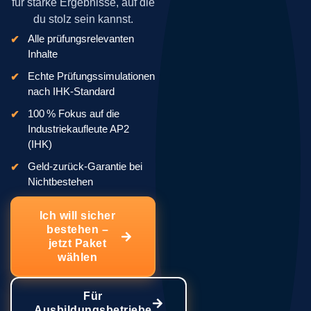
für starke Ergebnisse, auf die
du stolz sein kannst.
Alle prüfungsrelevanten
Inhalte
Echte Prüfungssimulationen
nach IHK-Standard
100 % Fokus auf die
Industriekaufleute AP2
(IHK)
Geld-zurück-Garantie bei
Nichtbestehen
Ich will sicher
bestehen –
jetzt Paket
wählen
Für
Ausbildungsbetriebe