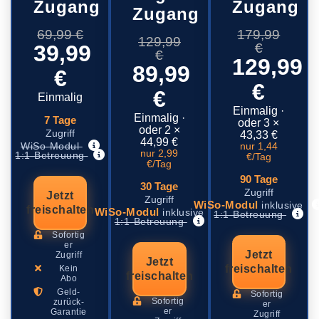
Zugang
Zugang
Zugang
69,99 €
179,99
129,99
39,99
€
€
129,99
89,99
€
€
€
Einmalig
Einmalig ·
Einmalig ·
7 Tage
oder 3 ×
oder 2 ×
Zugriff
43,33 €
44,99 €
WiSo-Modul
nur 1,44
nur 2,99
1:1-Betreuung
€/Tag
€/Tag
90 Tage
30 Tage
Zugriff
Jetzt
Zugriff
WiSo-Modul
inklusive
freischalten
WiSo-Modul
inklusive
1:1-Betreuung
1:1-Betreuung
Sofortig
er
Jetzt
Zugriff
Jetzt
freischalten
Kein
freischalten
Abo
Geld-
Sofortig
Sofortig
zurück-
er
er
Garantie
Zugriff