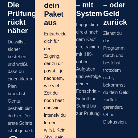
Die
– mit
– oder
dein
Prüfung
System
Geld
Paket
rückt
zurück
aus
Logge dich
näher
direkt nach
Ziehst du
Entscheide
dem Kauf
das
dich für
Du willst
ein, trainiere
Programm
den
sicher
mit IHK-
durch und
Zugang,
bestehen –
nahen
bestehst
der zu dir
und weißt,
Aufgaben
trotzdem
passt – je
dass du
und verfolge
nicht,
nachdem,
einen klaren
deinen
bekommst
wie viel
Plan
Fortschritt –
du dein Geld
Zeit du
brauchst.
Schritt für
zurück –
noch hast
Genau
Schritt bis
garantiert.
und wie
deshalb bist
zur Prüfung.
Ohne
intensiv du
du hier. Der
Diskussion.
lernen
erste Schritt
willst. Kein
ist abgehakt.
Abo. Kein