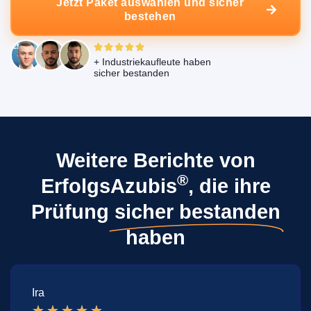
Jetzt Paket auswählen und sicher
bestehen
+ Industriekaufleute haben
sicher bestanden
Weitere Berichte von
®
ErfolgsAzubis
, die ihre
Prüfung
sicher bestanden
haben
Іra
★
★
★
★
★