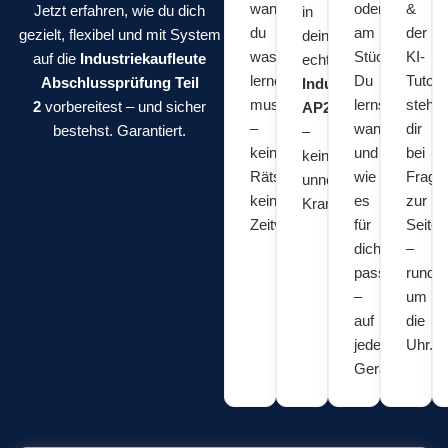
wann
oder
&
Jetzt erfahren, wie du dich
in
du
am
der
gezielt, flexibel und mit System
deiner
was
Stück:
KI-
auf die
Industriekaufleute
echten
lernen
Du
Tutor
Abschlussprüfung Teil
Industriekaufleute
musst
lernst,
stehe
2
vorbereitest – und sicher
AP2 Theorie
–
wann
dir
bestehst. Garantiert.
–
kein
und
bei
kein
Rätselraten,
wie
Frage
unnötiger
keine
es
zur
Kram.
Zeitverschwendung.
für
Seite
dich
–
passt
rund
–
um
auf
die
jedem
Uhr.
Gerät.