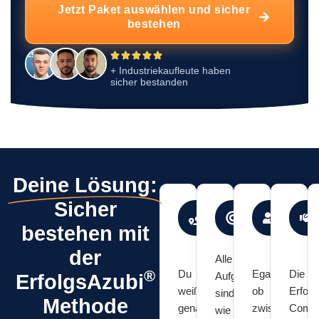
Jetzt Paket auswählen und sicher
bestehen
+ Industriekaufleute haben
sicher bestanden
Deine Lösung:
Sicher
Klarer
Praxisnah
Lern
Fahrplan
&
in
bestehen mit
zur
prüfungsre
dein
der
Prüfung
Tem
Alle
®
Du
Egal
Die
Aufgaben
ErfolgsAzubi
weißt
ob
Erfolg
sind
Methode
genau,
zwischendurc
Comm
wie