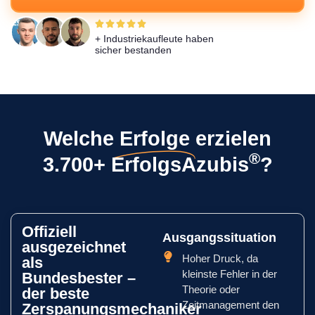
+ Industriekaufleute haben
sicher bestanden
Welche
Erfolge
erzielen
®
3.700+ ErfolgsAzubis
?
Offiziell
Ausgangssituation
ausgezeichnet
Hoher Druck, da
als
kleinste Fehler in der
Bundesbester –
Theorie oder
der beste
Zeitmanagement den
Zerspanungsmechaniker