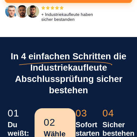
+ Industriekaufleute haben
sicher bestanden
In
4 einfachen Schritten
die
Industriekaufleute
Abschlussprüfung sicher
bestehen
01
03
04
02
Du
Sofort
Sicher
weißt:
starten
bestehen
Wähle