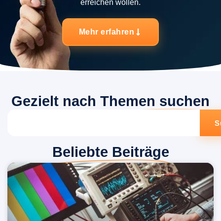
erreichen wollen.
Mehr erfahren
Gezielt nach
Themen suchen
S
Beliebte Beiträge