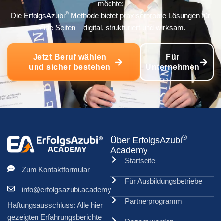
möchte:
®
Die ErfolgsAzubi
Methode bietet praxiserprobte Lösungen für
beide Seiten – digital, strukturiert und wirksam.
Jetzt Beruf wählen
Für
und sicher bestehen
Unternehmen
®
Über ErfolgsAzubi
Academy
Startseite
Zum Kontaktformular
Für Ausbildungsbetriebe
info@erfolgsazubi.academy
Partnerprogramm
Haftungsausschluss: Alle hier
gezeigten Erfahrungsberichte