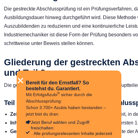
Die gestreckte Abschlussprüfung ist ein Prüfungsverfahren, das
Ausbildungsdauer hinweg durchgeführt wird. Diese Methode w
Auszubildenden zu reduzieren und eine kontinuierliche Lei
Industriemechaniker ist diese Form der Prüfung besonders vor
schrittweise unter Beweis stellen können.
Gliederung der gestreckten Abs
und Teil 2
Bereit für den Ernstfall? So
Die gestreckte Abschlussprüfung besteht aus zwei Hauptteile
bestehst du. Garantiert.
®
Mit ErfolgsAzubi
sicher durch die
Abschlussprüfung:
Teil 1 Der Industriemechaniker Abschluss
Schon 3.700+ Azubis haben bestanden –
jetzt bist du dran.
Zeitpunkt:
Nach etwa der Hälfte der Ausbildungszeit, in d
Jetzt Beruf wählen und Zugriff
Inhalte:
Berufsspezifische Grundlagen, die in den ersten 1
freischalten:
Gewichtung:
Teil 1 fließt mit 40 % in die Gesamtnote der 
Alle prüfungsrelevanten Inhalte jederzeit