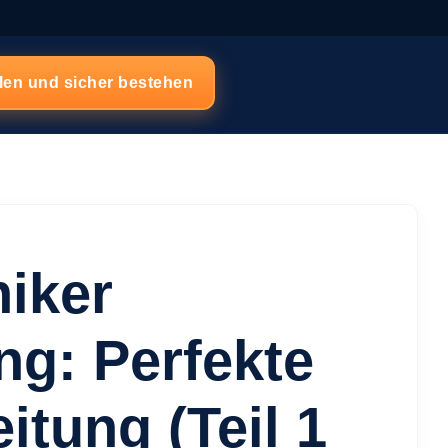
hlen und sicher bestehen
iker
g: Perfekte
itung (Teil 1