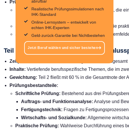
abrufbar
Prüfungsbestandteile:
Realistische Prüfungssimulationen nach
Komplexe Arbeitsaufgabe:
Praktische Prüfung, die e
IHK-Standard
umfasst.
Online-Lernsystem – entwickelt von
Situative Gesprächsphasen:
Gespräche, die die prakt
echten IHK-Experten
Schriftliche Prüfung:
Fragen, die sich auf die Lernfel
Geld-zurück-Garantie bei Nichtbestehen
Jetzt Beruf wählen und sicher bestehen
Teil 2 Der Industriemechaniker Abschluss
Zeitpunkt:
Am Ende der Ausbildungszeit, nach insgesamt 
Inhalte:
Vertiefende berufsspezifische Themen, die im zwe
Gewichtung:
Teil 2 fließt mit 60 % in die Gesamtnote der 
Prüfungsbestandteile:
Schriftliche Prüfung:
Bestehend aus drei Prüfungsber
Auftrags- und Funktionsanalyse:
Analyse und Bewe
Fertigungstechnik:
Fragen zu Fertigungsprozessen 
Wirtschafts- und Sozialkunde:
Allgemeine wirtscha
Praktische Prüfung:
Wahlweise Durchführung eines bet