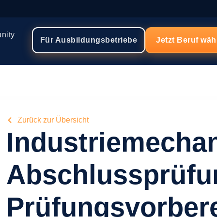
nity
Für Ausbildungsbetriebe
Jetzt Beruf wä
Zurück zur Übersicht
Industriemechan
Abschlussprüfun
Prüfungsvorbere