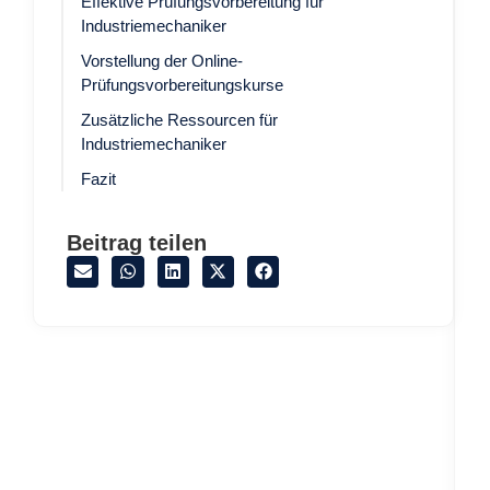
Industriemechaniker Teil 2 Prüfung
Inhalte der Industriemechaniker
Abschlussprüfung Teil 2 Theorie und Praxis
Industriemechaniker Abschlussprüfung Teil
2 Übungen und Theorie Lösungen
Effektive Prüfungsvorbereitung für
Industriemechaniker
Vorstellung der Online-
Prüfungsvorbereitungskurse
Zusätzliche Ressourcen für
Industriemechaniker
Fazit
Beitrag teilen