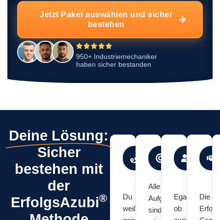
Jetzt Paket auswählen und sicher
bestehen
950+ Industriemechaniker
haben sicher bestanden
Deine Lösung:
Sicher
Klarer
Praxisnah
Lern
Fahrplan
&
in
bestehen mit
zur
prüfungsre
dein
der
Prüfung
Tem
Alle
®
Du
Egal
Die
Aufgaben
ErfolgsAzubi
weißt
ob
Erfolg
sind
Methode