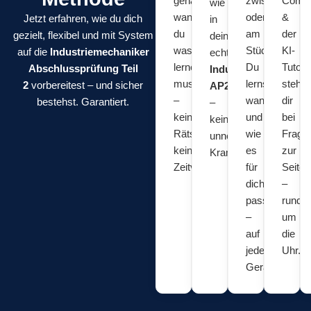
genau,
zwischendurc
Comm
wie
wann
oder
&
Jetzt erfahren, wie du dich
in
du
am
der
gezielt, flexibel und mit System
deiner
was
Stück:
KI-
auf die
Industriemechaniker
echten
lernen
Du
Tutor
Abschlussprüfung Teil
Industriemechaniker
musst
lernst,
stehe
2
vorbereitest – und sicher
AP2 Theorie
–
wann
dir
bestehst. Garantiert.
–
kein
und
bei
kein
Rätselraten,
wie
Frage
unnötiger
keine
es
zur
Kram.
Zeitverschwendung.
für
Seite
dich
–
passt
rund
–
um
auf
die
jedem
Uhr.
Gerät.