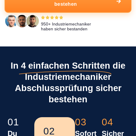
bestehen
950+ Industriemechaniker
haben sicher bestanden
In
4 einfachen Schritten
die
Industriemechaniker
Abschlussprüfung sicher
bestehen
01
03
04
02
Du
Sofort
Sicher