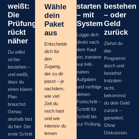
weißt:
starten
bestehen
Wähle
Die
– mit
– oder
dein
Prüfung
System
Geld
Paket
rückt
zurück
aus
Logge dich
näher
direkt nach
Ziehst du
Entscheide
dem Kauf
das
dich für
Du willst
ein, trainiere
Programm
den
sicher
mit IHK-
durch und
Zugang,
bestehen –
nahen
bestehst
der zu dir
und weißt,
Aufgaben
trotzdem
passt – je
dass du
und verfolge
nicht,
nachdem,
einen klaren
deinen
bekommst
wie viel
Plan
Fortschritt –
du dein Geld
Zeit du
brauchst.
Schritt für
zurück –
noch hast
Genau
Schritt bis
garantiert.
und wie
deshalb bist
zur Prüfung.
Ohne
intensiv du
du hier. Der
Diskussion.
lernen
erste Schritt