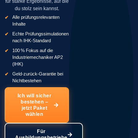
für starke Ergebnisse, auf die
du stolz sein kannst.
Alle prüfungsrelevanten
Inhalte
Echte Prüfungssimulationen
nach IHK-Standard
100 % Fokus auf die
Industriemechaniker AP2
(IHK)
Geld-zurück-Garantie bei
Nichtbestehen
Ich will sicher
bestehen –
jetzt Paket
wählen
Für
Ausbildungsbetriebe