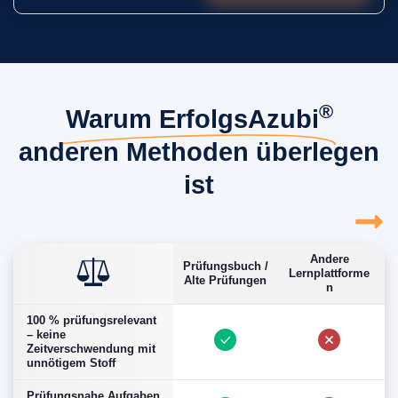
®
Warum ErfolgsAzubi
anderen Methoden überlegen
ist
Andere
Prüfungsbuch /
G
Lernplattforme
Alte Prüfungen
n
100 % prüfungsrelevant
– keine
Zeitverschwendung mit
unnötigem Stoff
Prüfungsnahe Aufgaben