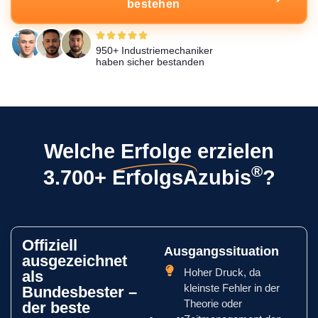
bestehen
950+ Industriemechaniker
haben sicher bestanden
Welche
Erfolge
erzielen
®
3.700+ ErfolgsAzubis
?
Offiziell
Ausgangssituation
ausgezeichnet
Hoher Druck, da
als
kleinste Fehler in der
Bundesbester –
Theorie oder
der beste