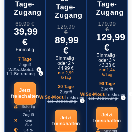
Tage-
Tage-
Tage-
Zugang
Zugang
Zugang
69,99 €
179,99
129,99
39,99
€
€
129,99
89,99
€
€
€
Einmalig
Einmalig ·
Einmalig ·
7 Tage
oder 3 ×
oder 2 ×
Zugriff
43,33 €
44,99 €
WiSo-Modul
nur 1,44
nur 2,99
1:1-Betreuung
€/Tag
€/Tag
90 Tage
30 Tage
Zugriff
Jetzt
Zugriff
WiSo-Modul
inklusive
freischalten
WiSo-Modul
inklusive
1:1-Betreuung
1:1-Betreuung
Sofortig
er
Jetzt
Zugriff
Jetzt
freischalten
Kein
freischalten
Abo
Geld-
Sofortig